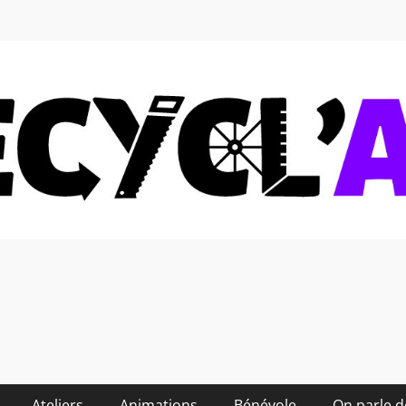
 soi-même et réduire les
Ateliers
Animations
Bénévole
On parle 