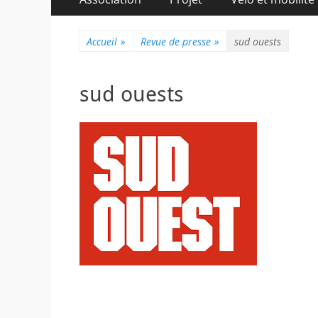
au
principal
contenu
Accueil
»
Revue de presse
»
sud ouests
sud ouests