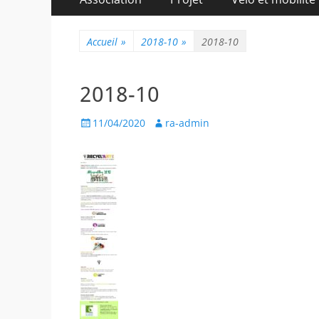
au
principal
contenu
Accueil
»
2018-10
»
2018-10
2018-10
Posted
Author
11/04/2020
ra-admin
on