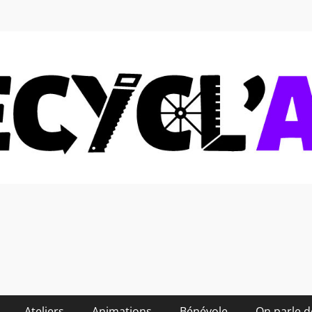
 soi-même et réduire les
Ateliers
Animations
Bénévole
On parle 