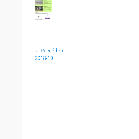
Navigation
← Précédent
Article
2018-10
de
précédent :
l’article