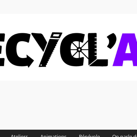
 soi-même et réduire les
Ateliers
Animations
Bénévole
On parle 