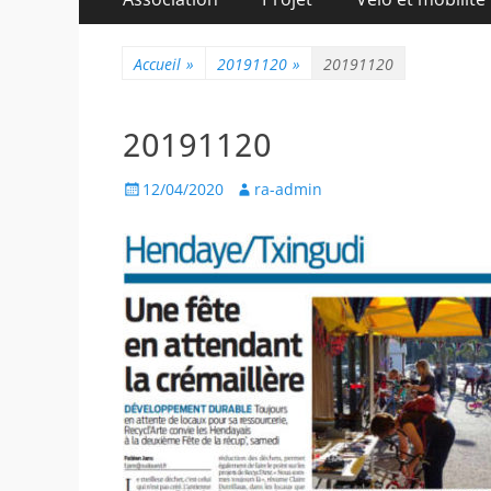
au
principal
contenu
Accueil
»
20191120
»
20191120
20191120
Posted
Author
12/04/2020
ra-admin
on