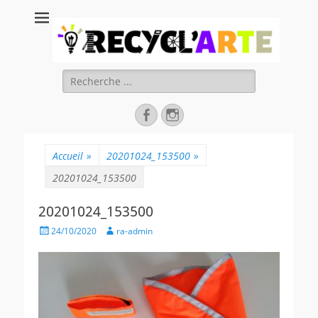
Recycl'Arte, faire
soi-même et
réduire les
Rechercher :
déchets
Facebook
Instagram
Accueil
»
20201024_153500
»
20201024_153500
20201024_153500
Posted
Author
24/10/2020
ra-admin
on