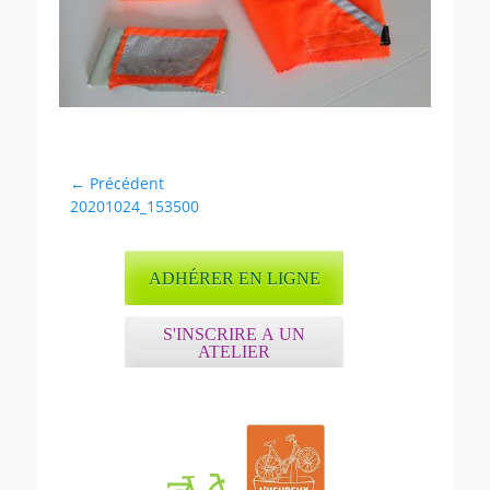
Navigation
← Précédent
Article
20201024_153500
de
précédent :
l’article
ADHÉRER EN LIGNE
S'INSCRIRE A UN
ATELIER