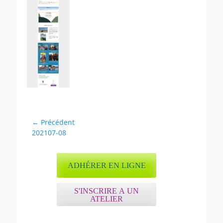
Navigation
← Précédent
Article
202107-08
de
précédent :
l’article
ADHÉRER EN LIGNE
S'INSCRIRE A UN
ATELIER