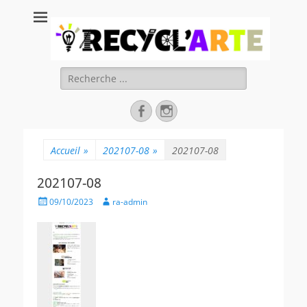
Recycl'Arte, faire
soi-même et
réduire les
Rechercher :
déchets
Facebook
Instagram
Accueil
»
202107-08
»
202107-08
202107-08
Posted
Author
09/10/2023
ra-admin
on