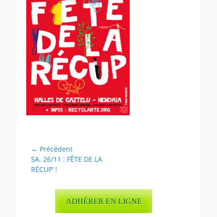
Navigation
← Précédent
Article
SA. 26/11 : FÊTE DE LA
de
précédent :
RÉCUP’ !
l’article
ADHÉRER EN LIGNE