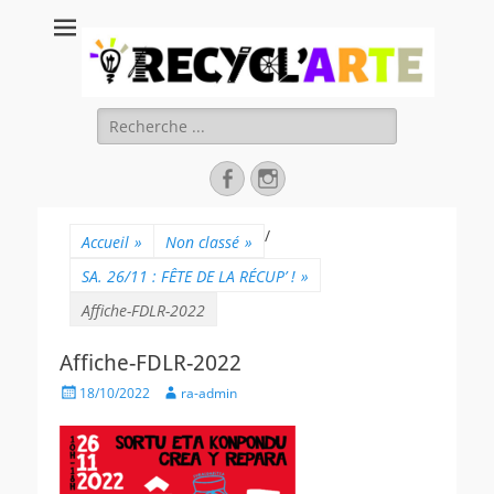
Recycl'Arte, faire
soi-même et
réduire les
Rechercher :
déchets
Facebook
Instagram
/
Accueil
»
Non classé
»
SA. 26/11 : FÊTE DE LA RÉCUP’ !
»
Affiche-FDLR-2022
Affiche-FDLR-2022
Posted
Author
18/10/2022
ra-admin
on