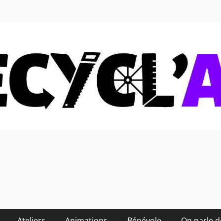
 soi-même et réduire les
Ateliers
Animations
Bénévole
On parle 