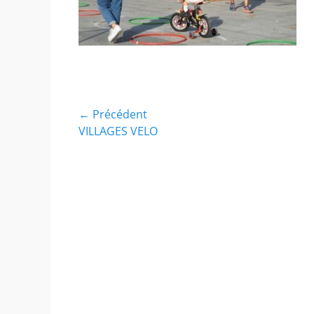
Navigation
← Précédent
Article
VILLAGES VELO
de
précédent :
l’article