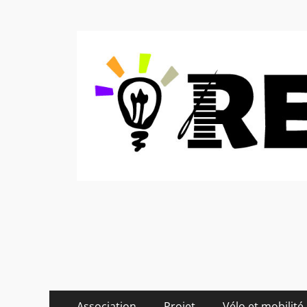
Recycl'Arte, faire
Menu
Aller
Association
Projet
Vélo et mobilité