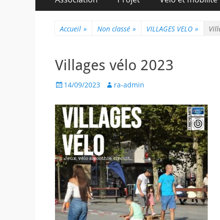
au
principal
contenu
Accueil
»
Non classé
»
VILLAGES VELO
»
Vil
Villages vélo 2023
Posted
Author
14/09/2023
ra-admin
on