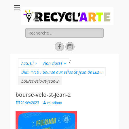
Recycl'Arte, faire
soi-même et
réduire les
Rechercher :
déchets
Facebook
Instagram
/
Accueil
»
Non classé
»
DIM. 1/10 : Bourse aux vélos St Jean de Luz
»
bourse-velo-st-Jean-2
bourse-velo-st-Jean-2
Posted
Author
21/09/2023
ra-admin
on