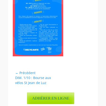
Navigation
← Précédent
Article
DIM. 1/10 : Bourse aux
de
précédent :
vélos St Jean de Luz
l’article
ADHÉRER EN LIGNE