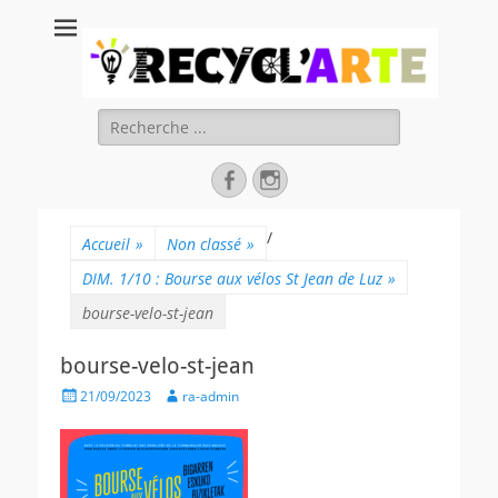
Recycl'Arte, faire
soi-même et
réduire les
Rechercher :
déchets
Facebook
Instagram
/
Accueil
»
Non classé
»
DIM. 1/10 : Bourse aux vélos St Jean de Luz
»
bourse-velo-st-jean
bourse-velo-st-jean
Posted
Author
21/09/2023
ra-admin
on