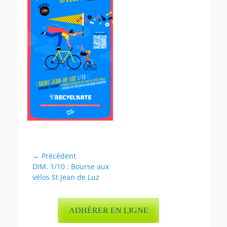
Navigation
← Précédent
Article
DIM. 1/10 : Bourse aux
de
précédent :
vélos St Jean de Luz
l’article
ADHÉRER EN LIGNE