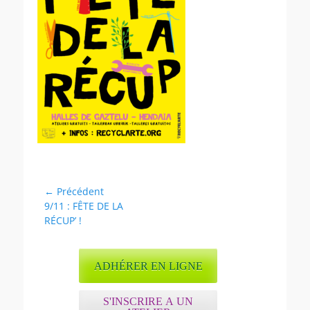
Navigation
← Précédent
Article
9/11 : FÊTE DE LA
de
précédent :
RÉCUP’ !
l’article
ADHÉRER EN LIGNE
S'INSCRIRE A UN