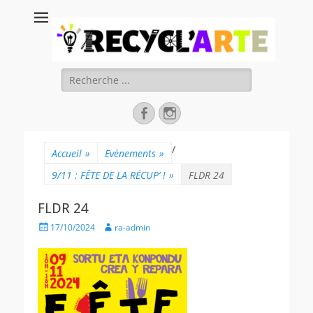
Recycl'Arte, faire
soi-même et
réduire les
Rechercher :
déchets
Facebook
Instagram
/
Accueil
»
Evènements
»
9/11 : FÊTE DE LA RÉCUP’ !
»
FLDR 24
FLDR 24
Posted
Author
17/10/2024
ra-admin
on