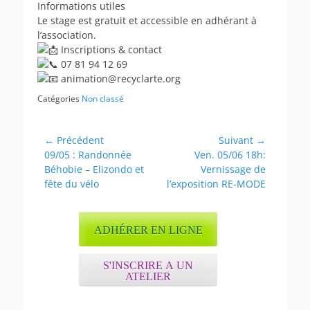
Informations utiles
Le stage est gratuit et accessible en adhérant à
l’association.
Inscriptions & contact
07 81 94 12 69
animation@recyclarte.org
Catégories
Non classé
Navigation
← Précédent
Suivant →
Article
Article
09/05 : Randonnée
Ven. 05/06 18h:
de
précédent :
suivant :
Béhobie – Elizondo et
Vernissage de
l’article
fête du vélo
l’exposition RE-MODE
ADHÉRER EN LIGNE
S'INSCRIRE A UN
ATELIER