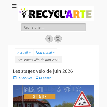
Recycl'Arte, faire
soi-même et
réduire les
Rechercher :
déchets
Facebook
Instagram
Accueil
»
Non classé
»
Les stages vélo de juin 2026
Les stages vélo de juin 2026
Posted
Author
15/05/2026
ra-admin
on