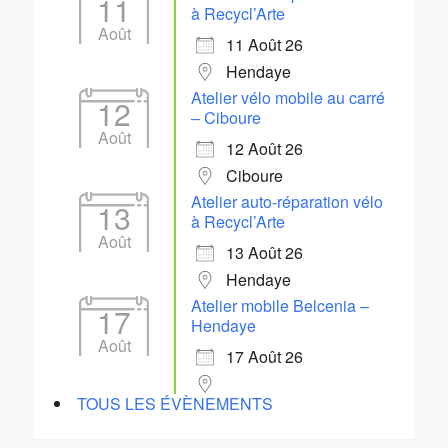
11
à Recycl’Arte
Août
11 Août 26
Hendaye
Atelier vélo mobile au carré
12
– Ciboure
Août
12 Août 26
Ciboure
Atelier auto-réparation vélo
13
à Recycl’Arte
Août
13 Août 26
Hendaye
Atelier mobile Belcenia –
17
Hendaye
Août
17 Août 26
TOUS LES ÉVÈNEMENTS