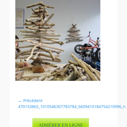
Navigation
← Précédent
Article
470153865_1010546307783784_6609410184754210996_n
de
précédent :
l’article
ADHÉRER EN LIGNE