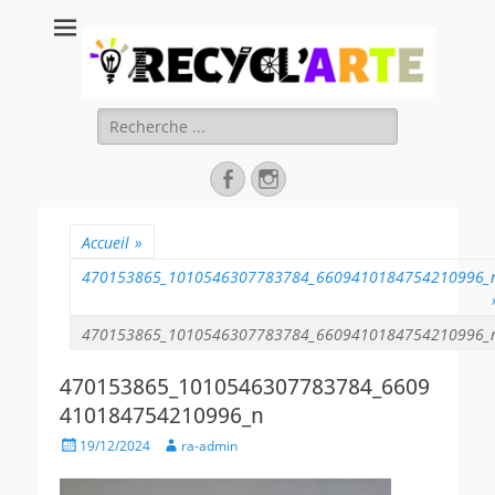
Recycl'Arte, faire
soi-même et
réduire les
Rechercher :
déchets
Facebook
Instagram
Accueil
»
470153865_1010546307783784_6609410184754210996_
470153865_1010546307783784_6609410184754210996_
470153865_1010546307783784_6609
410184754210996_n
Posted
Author
19/12/2024
ra-admin
on