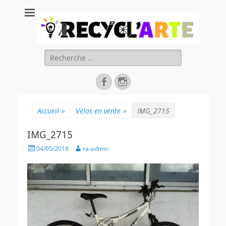
Recycl'Arte, faire
soi-même et
réduire les
Rechercher :
déchets
Facebook
Instagram
Accueil
»
Vélos en vente
»
IMG_2715
IMG_2715
Posted
Author
04/05/2018
ra-admin
on