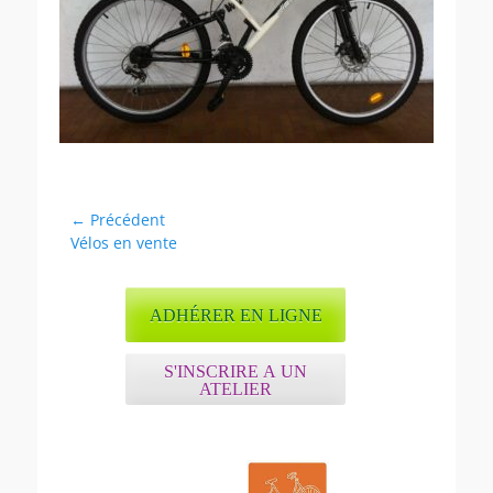
Navigation
← Précédent
Article
Vélos en vente
de
précédent :
l’article
ADHÉRER EN LIGNE
S'INSCRIRE A UN
ATELIER