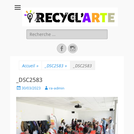
Recycl'Arte, faire
soi-même et
réduire les
Rechercher :
déchets
Facebook
Instagram
Accueil
»
_DSC2583
»
_DSC2583
_DSC2583
Posted
Author
30/03/2023
ra-admin
on