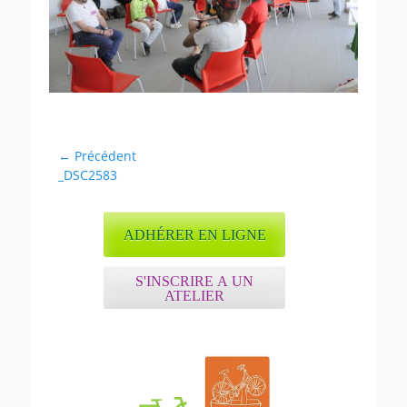
Navigation
← Précédent
Article
_DSC2583
de
précédent :
l’article
ADHÉRER EN LIGNE
S'INSCRIRE A UN
ATELIER