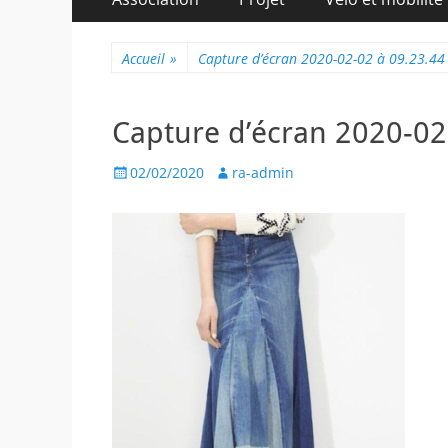
au
principal
contenu
Accueil
»
Capture d’écran 2020-02-02 à 09.23.44
Capture d’écran 2020-02
Posted
Author
02/02/2020
ra-admin
on