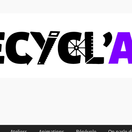
 soi-même et réduire les
Ateliers
Animations
Bénévole
On parle 