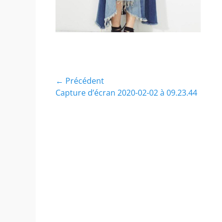
Navigation
← Précédent
Article
Capture d’écran 2020-02-02 à 09.23.44
de
précédent :
l’article