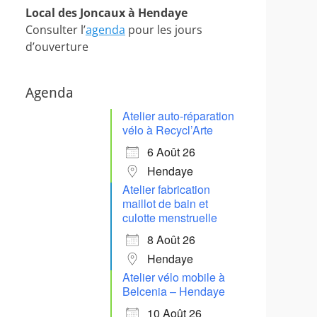
Local des Joncaux à Hendaye
Consulter l’
agenda
pour les jours
d’ouverture
Agenda
Atelier auto-réparation
vélo à Recycl’Arte
6 Août 26
Hendaye
Atelier fabrication
maillot de bain et
culotte menstruelle
8 Août 26
Hendaye
Atelier vélo mobile à
Belcenia – Hendaye
10 Août 26