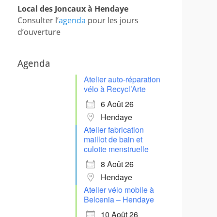
Local des Joncaux à Hendaye
Consulter l’
agenda
pour les jours
d’ouverture
Agenda
Atelier auto-réparation
vélo à Recycl’Arte
6 Août 26
Hendaye
Atelier fabrication
maillot de bain et
culotte menstruelle
8 Août 26
Hendaye
Atelier vélo mobile à
Belcenia – Hendaye
10 Août 26