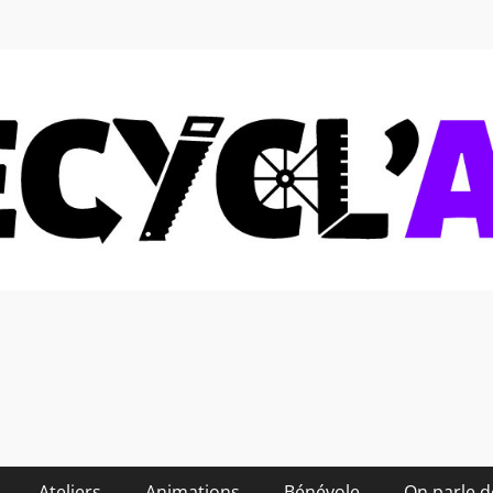
 soi-même et réduire les
Ateliers
Animations
Bénévole
On parle 