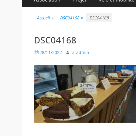
au
principal
contenu
Accueil
»
DSC04168
»
DSC04168
DSC04168
Posted
Author
28/11/2022
ra-admin
on