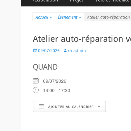
au
principal
contenu
Accueil
»
Évènement
»
Atelier auto-réparation 
Atelier auto-réparation v
Posted
Author
09/07/2026
ra-admin
on
QUAND
09/07/2026
14:00 - 17:30
AJOUTER AU CALENDRIER
Télécharger ICS
Calendr