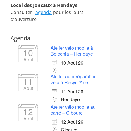
Local des Joncaux à Hendaye
Consulter l’
agenda
pour les jours
d’ouverture
Agenda
Atelier vélo mobile à
10
Belcenia – Hendaye
Août
10 Août 26
Atelier auto-réparation
11
vélo à Recycl’Arte
Août
11 Août 26
Hendaye
Atelier vélo mobile au
12
carré – Ciboure
Août
12 Août 26
Ciboure