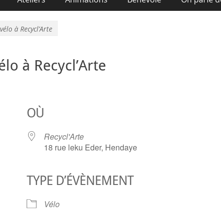
vélo à Recycl’Arte
élo à Recycl’Arte
OÙ
Recycl'Arte
18 rue leku Eder, Hendaye
TYPE D’ÉVÈNEMENT
ier Google
iCalendar
O
Vélo