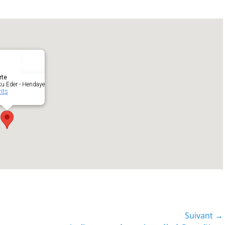
rte
ku Eder - Hendaye
nts
Suivant →