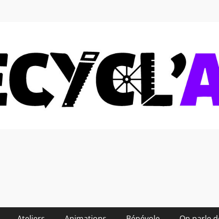
 soi-même et réduire les
Ateliers
Animations
Bénévole
On parle 