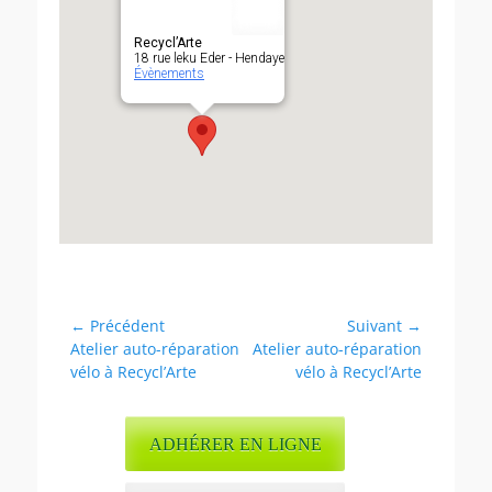
Recycl’Arte
18 rue leku Eder - Hendaye
Évènements
Navigation
← Précédent
Suivant →
Article
Article
Atelier auto-réparation
Atelier auto-réparation
de
précédent :
suivant :
vélo à Recycl’Arte
vélo à Recycl’Arte
l’article
ADHÉRER EN LIGNE