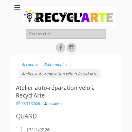
Recycl'Arte, faire
soi-même et
réduire les
Rechercher :
déchets
Facebook
Instagram
Accueil
»
Évènement
»
Atelier auto-réparation vélo à Recycl’Arte
Atelier auto-réparation vélo à
Recycl’Arte
Posted
Author
17/11/2026
ra-admin
on
QUAND
17/11/2026