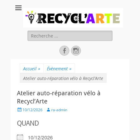
Recycl'Arte, faire
soi-même et
réduire les
Rechercher :
déchets
Facebook
Instagram
Accueil
»
Évènement
»
Atelier auto-réparation vélo à Recycl’Arte
Atelier auto-réparation vélo à
Recycl’Arte
Posted
Author
10/12/2026
ra-admin
on
QUAND
10/12/2026