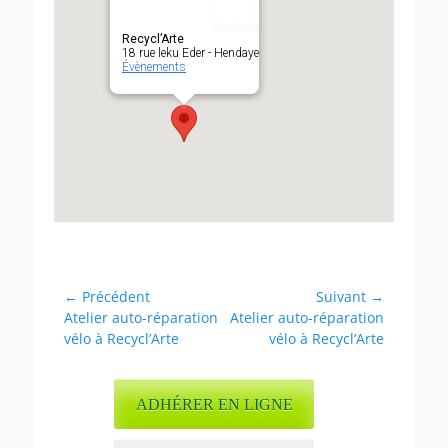
Recycl’Arte
18 rue leku Eder - Hendaye
Évènements
Navigation
← Précédent
Suivant →
Article
Article
Atelier auto-réparation
Atelier auto-réparation
de
précédent :
suivant :
vélo à Recycl’Arte
vélo à Recycl’Arte
l’article
ADHÉRER EN LIGNE