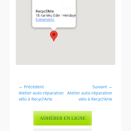
Recycl’Arte
18 rue leku Eder - Hendaye
Évènements
Navigation
← Précédent
Suivant →
Article
Article
Atelier auto-réparation
Atelier auto-réparation
de
précédent :
suivant :
vélo à Recycl’Arte
vélo à Recycl’Arte
l’article
ADHÉRER EN LIGNE