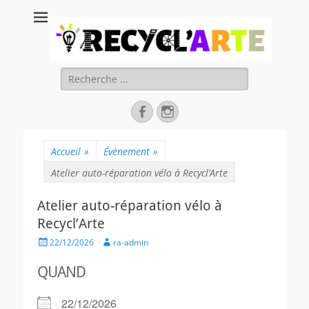
Recycl'Arte, faire
soi-même et
réduire les
Rechercher :
déchets
Facebook
Instagram
Accueil
»
Évènement
»
Atelier auto-réparation vélo à Recycl’Arte
Atelier auto-réparation vélo à
Recycl’Arte
Posted
Author
22/12/2026
ra-admin
on
QUAND
22/12/2026