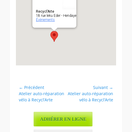
Recycl’Arte
18 rue leku Eder - Hendaye
Évènements
Navigation
← Précédent
Suivant →
Article
Article
Atelier auto-réparation
Atelier auto-réparation
de
précédent :
suivant :
vélo à Recycl’Arte
vélo à Recycl’Arte
l’article
ADHÉRER EN LIGNE