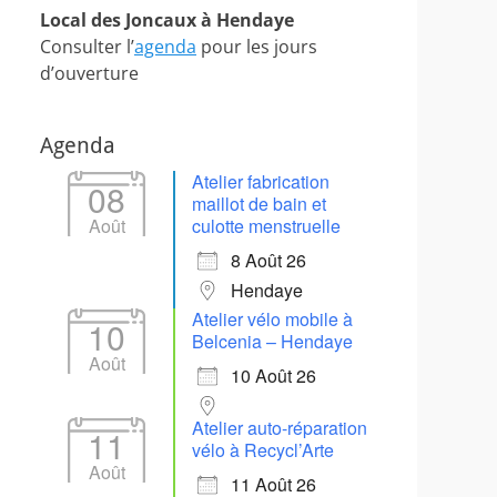
Local des Joncaux à Hendaye
Consulter l’
agenda
pour les jours
d’ouverture
Agenda
Atelier fabrication
08
maillot de bain et
Août
culotte menstruelle
8 Août 26
Hendaye
Atelier vélo mobile à
10
Belcenia – Hendaye
Août
10 Août 26
Atelier auto-réparation
11
vélo à Recycl’Arte
Août
11 Août 26