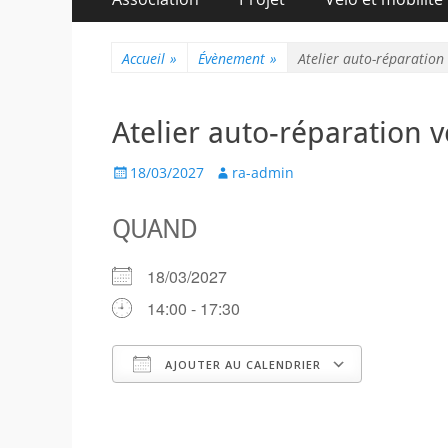
au
principal
contenu
Accueil
»
Évènement
»
Atelier auto-réparation 
Atelier auto-réparation v
Posted
Author
18/03/2027
ra-admin
on
QUAND
18/03/2027
14:00 - 17:30
AJOUTER AU CALENDRIER
Télécharger ICS
Calendr