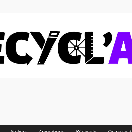
 soi-même et réduire les
Ateliers
Animations
Bénévole
On parle 