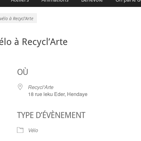
vélo à Recycl’Arte
élo à Recycl’Arte
OÙ
Recycl'Arte
18 rue leku Eder, Hendaye
TYPE D’ÉVÈNEMENT
ier Google
iCalendar
O
Vélo