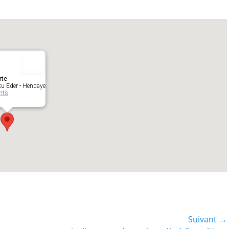
rte
ku Eder - Hendaye
nts
Suivant →