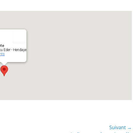
rte
ku Eder - Hendaye
nts
Suivant →