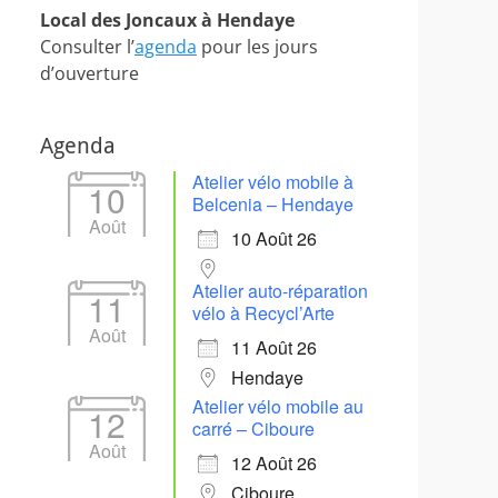
Local des Joncaux à Hendaye
Consulter l’
agenda
pour les jours
d’ouverture
Agenda
Atelier vélo mobile à
10
Belcenia – Hendaye
Août
10 Août 26
Atelier auto-réparation
11
vélo à Recycl’Arte
Août
11 Août 26
Hendaye
Atelier vélo mobile au
12
carré – Ciboure
Août
12 Août 26
Ciboure