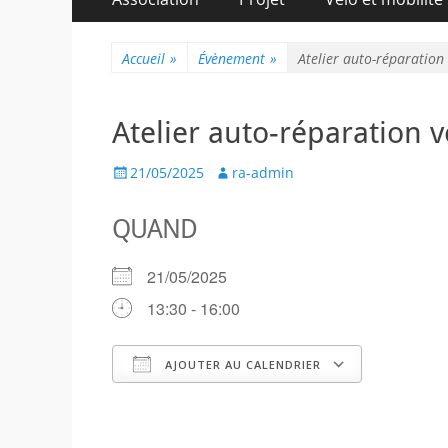
au
principal
contenu
Accueil
»
Évènement
»
Atelier auto-réparation 
Atelier auto-réparation v
Posted
Author
21/05/2025
ra-admin
on
QUAND
21/05/2025
13:30 - 16:00
AJOUTER AU CALENDRIER
Télécharger ICS
Calendr