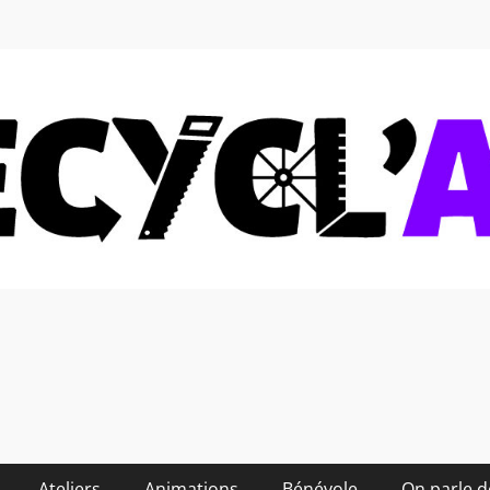
 soi-même et réduire les
Ateliers
Animations
Bénévole
On parle 