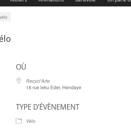
vélo
élo
OÙ
Recycl'Arte
18 rue leku Eder, Hendaye
TYPE D’ÉVÈNEMENT
ier Google
iCalendar
O
Vélo