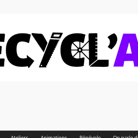
 soi-même et réduire les
Ateliers
Animations
Bénévole
On parle 