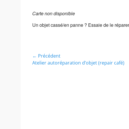
Carte non disponible
Un objet cassé/en panne ? Essaie de le réparer 
Navigation
← Précédent
Article
Atelier autoréparation d’objet (repair café)
de
précédent :
l’article