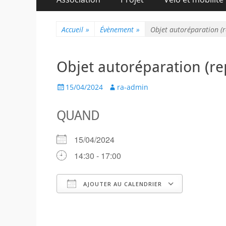
au
principal
contenu
Accueil
»
Évènement
»
Objet autoréparation (r
Objet autoréparation (re
Posted
Author
15/04/2024
ra-admin
on
QUAND
15/04/2024
14:30 - 17:00
AJOUTER AU CALENDRIER
Télécharger ICS
Calendr