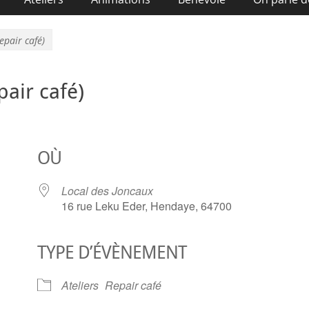
epair café)
pair café)
OÙ
Local des Joncaux
16 rue Leku Eder, Hendaye, 64700
TYPE D’ÉVÈNEMENT
ier Google
iCalendar
O
Ateliers
Repair café