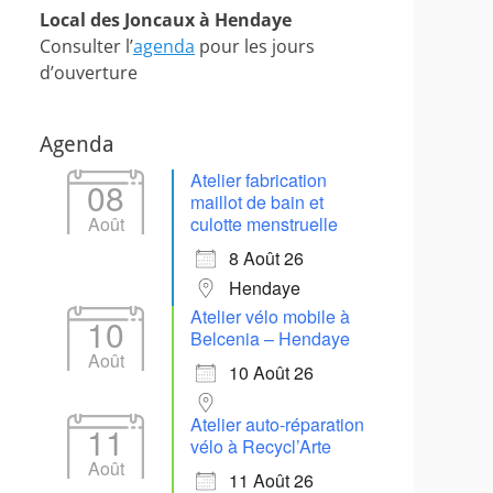
Local des Joncaux à Hendaye
Consulter l’
agenda
pour les jours
d’ouverture
Agenda
Atelier fabrication
08
maillot de bain et
Août
culotte menstruelle
8 Août 26
Hendaye
Atelier vélo mobile à
10
Belcenia – Hendaye
Août
10 Août 26
Atelier auto-réparation
11
vélo à Recycl’Arte
Août
11 Août 26