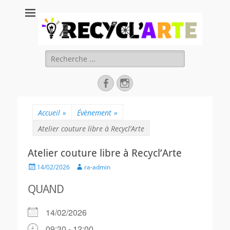
Recycl'Arte, faire
soi-même et
réduire les
Rechercher :
déchets
Facebook
Instagram
Accueil
»
Évènement
»
Atelier couture libre à Recycl’Arte
Atelier couture libre à Recycl’Arte
Posted
Author
14/02/2026
ra-admin
on
QUAND
14/02/2026
09:30 - 12:00