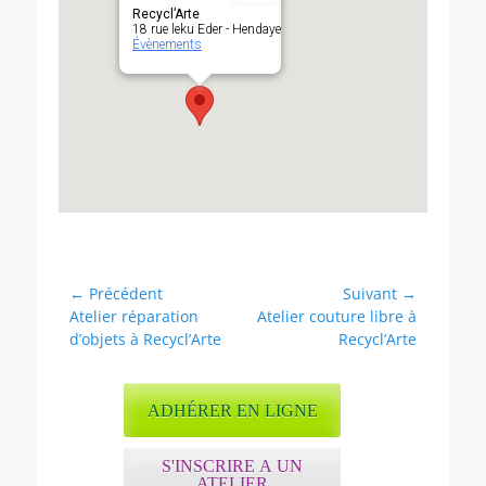
Recycl’Arte
18 rue leku Eder - Hendaye
Évènements
Navigation
← Précédent
Suivant →
Article
Article
Atelier réparation
Atelier couture libre à
de
précédent :
suivant :
d’objets à Recycl’Arte
Recycl’Arte
l’article
ADHÉRER EN LIGNE
S'INSCRIRE A UN
ATELIER