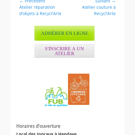
Navigation
← Précédent
Suivant →
Article
Article
Atelier réparation
Atelier couture à
de
précédent :
suivant :
d’objets à Recycl’Arte
Recycl’Arte
l’article
ADHÉRER EN LIGNE
S'INSCRIRE A UN
ATELIER
Horaires d’ouverture
Local des Joncaux à Hendaye