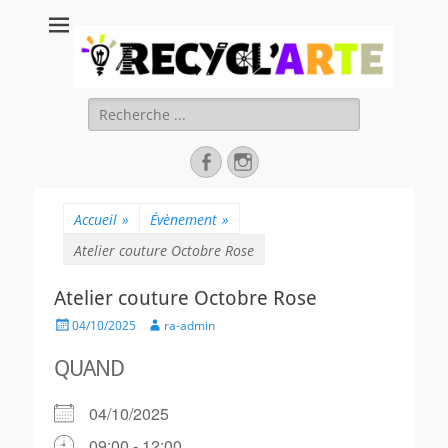
Recycl'Arte, faire
soi-même et
réduire les
Rechercher :
déchets
Facebook
Instagram
Accueil
»
Évènement
»
Atelier couture Octobre Rose
Atelier couture Octobre Rose
Posted
Author
04/10/2025
ra-admin
on
QUAND
04/10/2025
09:00 - 12:00