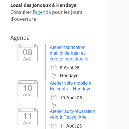
Local des Joncaux à Hendaye
Consulter l’
agenda
pour les jours
d’ouverture
Agenda
Atelier fabrication
08
maillot de bain et
Août
culotte menstruelle
8 Août 26
Hendaye
Atelier vélo mobile à
10
Belcenia – Hendaye
Août
10 Août 26
Atelier auto-réparation
11
vélo à Recycl’Arte
Août
11 Août 26