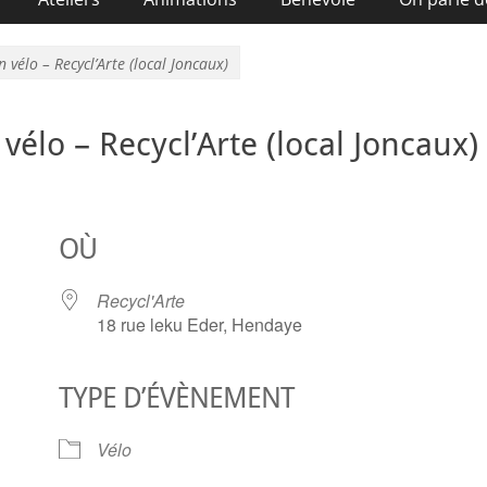
 vélo – Recycl’Arte (local Joncaux)
 vélo – Recycl’Arte (local Joncaux)
OÙ
Recycl'Arte
18 rue leku Eder, Hendaye
TYPE D’ÉVÈNEMENT
ier Google
iCalendar
O
Vélo