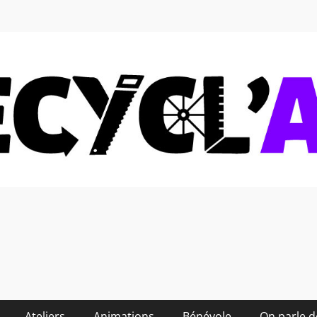
 soi-même et réduire les
Ateliers
Animations
Bénévole
On parle 