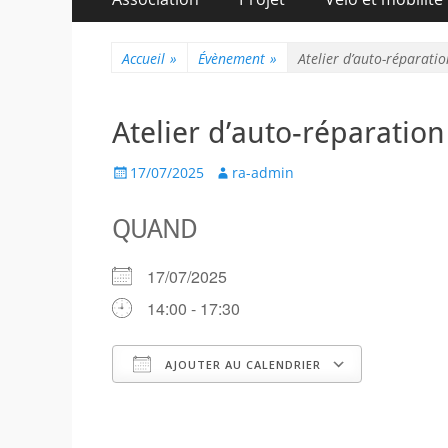
au
principal
contenu
Accueil
»
Évènement
»
Atelier d’auto-réparation
Atelier d’auto-réparation
Posted
Author
17/07/2025
ra-admin
on
QUAND
17/07/2025
14:00 - 17:30
AJOUTER AU CALENDRIER
Télécharger ICS
Calendr