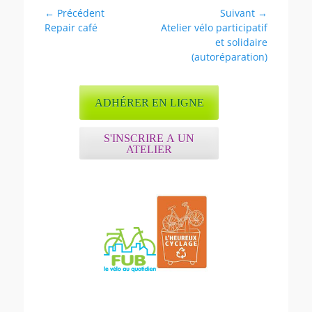
Navigation
← Précédent
Suivant →
Article
Article
Repair café
Atelier vélo participatif
de
précédent :
suivant :
et solidaire
l’article
(autoréparation)
ADHÉRER EN LIGNE
S'INSCRIRE A UN
ATELIER