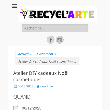
Recycl'Arte, faire
soi-même et
réduire les
Rechercher :
déchets
Facebook
Instagram
Accueil
»
Évènement
»
Atelier DIY cadeaux Noël cosmétiques
Atelier DIY cadeaux Noël
cosmétiques
Posted
Author
06/12/2023
ra-admin
on
QUAND
06/12/2023