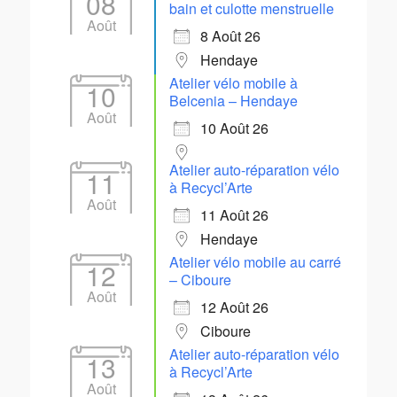
08
bain et culotte menstruelle
Août
8 Août 26
Hendaye
Atelier vélo mobile à
10
Belcenia – Hendaye
Août
10 Août 26
Atelier auto-réparation vélo
11
à Recycl’Arte
Août
11 Août 26
Hendaye
Atelier vélo mobile au carré
12
– Ciboure
Août
12 Août 26
Ciboure
Atelier auto-réparation vélo
13
à Recycl’Arte
Août