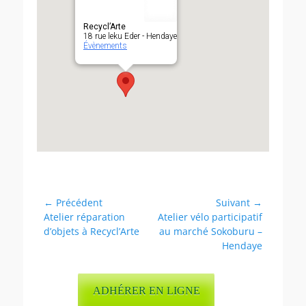
Recycl’Arte
18 rue leku Eder - Hendaye
Évènements
Navigation
← Précédent
Suivant →
Article
Article
Atelier réparation
Atelier vélo participatif
de
précédent :
suivant :
d’objets à Recycl’Arte
au marché Sokoburu –
l’article
Hendaye
ADHÉRER EN LIGNE