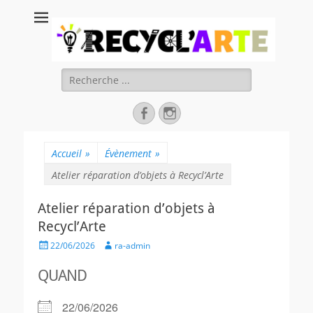
Recycl'Arte, faire
soi-même et
réduire les
Rechercher :
déchets
Facebook
Instagram
Accueil
»
Évènement
»
Atelier réparation d’objets à Recycl’Arte
Atelier réparation d’objets à
Recycl’Arte
Posted
Author
22/06/2026
ra-admin
on
QUAND
22/06/2026