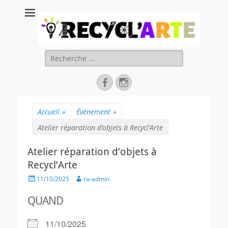
Recycl'Arte, faire
soi-même et
réduire les
Rechercher :
déchets
Facebook
Instagram
Accueil
»
Évènement
»
Atelier réparation d’objets à Recycl’Arte
Atelier réparation d’objets à
Recycl’Arte
Posted
Author
11/10/2025
ra-admin
on
QUAND
11/10/2025