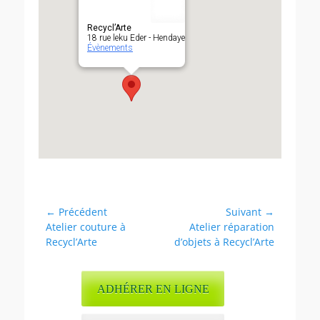
Recycl’Arte
18 rue leku Eder - Hendaye
Évènements
Navigation
← Précédent
Suivant →
Article
Article
Atelier couture à
Atelier réparation
de
précédent :
suivant :
Recycl’Arte
d’objets à Recycl’Arte
l’article
ADHÉRER EN LIGNE