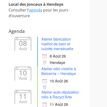
Local des Joncaux à Hendaye
Consulter l’
agenda
pour les jours
d’ouverture
Agenda
Atelier fabrication
08
maillot de bain et
Août
culotte menstruelle
8 Août 26
Hendaye
Atelier vélo mobile à
10
Belcenia – Hendaye
Août
10 Août 26
Atelier auto-réparation
11
vélo à Recycl’Arte
Août
11 Août 26