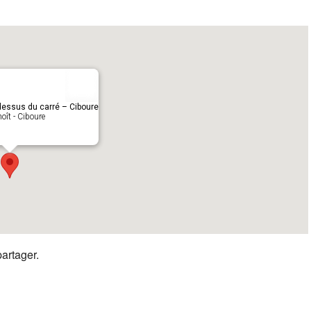
-dessus du carré – Ciboure
oît - Ciboure
partager.