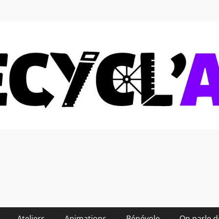
 soi-même et réduire les
Ateliers
Animations
Bénévole
On parle 