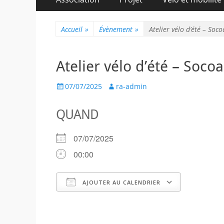
au
principal
contenu
Accueil
»
Évènement
»
Atelier vélo d’été – Soco
Atelier vélo d’été – Socoa
Posted
Author
07/07/2025
ra-admin
on
QUAND
07/07/2025
00:00
AJOUTER AU CALENDRIER
Télécharger ICS
Calendr