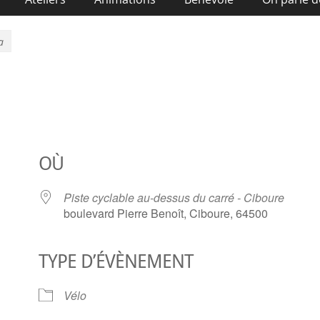
a
OÙ
Piste cyclable au-dessus du carré - Ciboure
boulevard Pierre Benoît, Ciboure, 64500
TYPE D’ÉVÈNEMENT
ier Google
iCalendar
O
Vélo