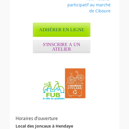
de
suivant :
participatif au marché
l’article
de Ciboure
ADHÉRER EN LIGNE
S'INSCRIRE A UN
ATELIER
Horaires d’ouverture
Local des Joncaux à Hendaye