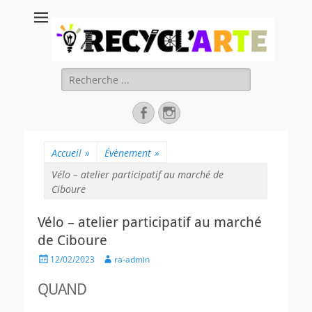
Recycl'Arte, faire
soi-même et
réduire les
Rechercher :
déchets
Facebook
Instagram
Accueil
»
Évènement
»
Vélo – atelier participatif au marché de
Ciboure
Vélo – atelier participatif au marché
de Ciboure
Posted
Author
12/02/2023
ra-admin
on
QUAND