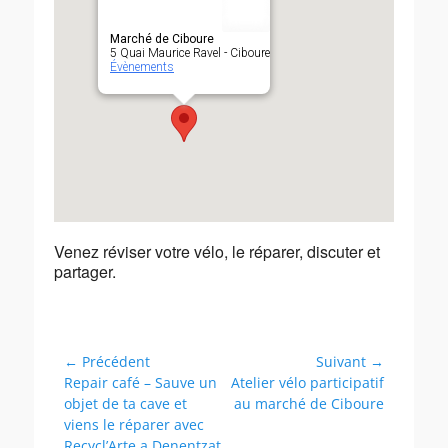
Marché de Ciboure
5 Quai Maurice Ravel - Ciboure
Évènements
Venez réviser votre vélo, le réparer, discuter et
partager.
Navigation
← Précédent
Suivant →
Article
Article
Repair café – Sauve un
Atelier vélo participatif
de
précédent :
suivant :
objet de ta cave et
au marché de Ciboure
l’article
viens le réparer avec
Recycl’Arte a Denentzat