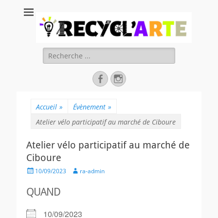
Recycl'Arte, faire
soi-même et
réduire les
Rechercher :
déchets
Facebook
Instagram
Accueil
»
Évènement
»
Atelier vélo participatif au marché de Ciboure
Atelier vélo participatif au marché de
Ciboure
Posted
Author
10/09/2023
ra-admin
on
QUAND
10/09/2023