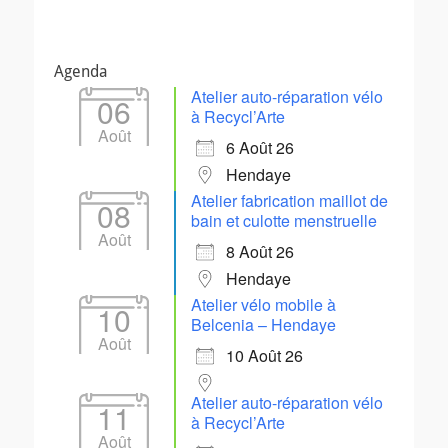
Agenda
Atelier auto-réparation vélo
06
à Recycl’Arte
Août
6 Août 26
Hendaye
Atelier fabrication maillot de
08
bain et culotte menstruelle
Août
8 Août 26
Hendaye
Atelier vélo mobile à
10
Belcenia – Hendaye
Août
10 Août 26
Atelier auto-réparation vélo
11
à Recycl’Arte
Août