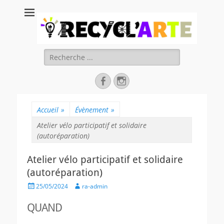
Recycl'Arte, faire
soi-même et
réduire les
Rechercher :
déchets
Facebook
Instagram
Accueil
»
Évènement
»
Atelier vélo participatif et solidaire
(autoréparation)
Atelier vélo participatif et solidaire
(autoréparation)
Posted
Author
25/05/2024
ra-admin
on
QUAND