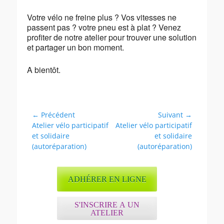
Votre vélo ne freine plus ? Vos vitesses ne
passent pas ? votre pneu est à plat ? Venez
profiter de notre atelier pour trouver une solution
et partager un bon moment.
A bientôt.
Navigation
← Précédent
Suivant →
Article
Article
Atelier vélo participatif
Atelier vélo participatif
de
précédent :
suivant :
et solidaire
et solidaire
l’article
(autoréparation)
(autoréparation)
ADHÉRER EN LIGNE
S'INSCRIRE A UN
ATELIER