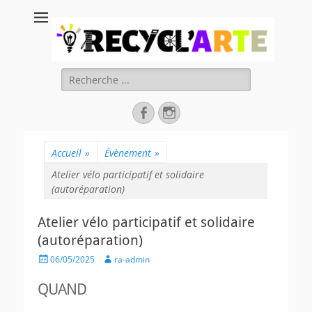
Recycl'Arte, faire
soi-même et
réduire les
Rechercher :
déchets
Facebook
Instagram
Accueil
»
Évènement
»
Atelier vélo participatif et solidaire
(autoréparation)
Atelier vélo participatif et solidaire
(autoréparation)
Posted
Author
06/05/2025
ra-admin
on
QUAND