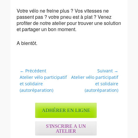
Votre vélo ne freine plus ? Vos vitesses ne
passent pas ? votre pneu est à plat ? Venez
profiter de notre atelier pour trouver une solution
et partager un bon moment.
A bientôt.
Navigation
← Précédent
Suivant →
Article
Article
Atelier vélo participatif
Atelier vélo participatif
de
précédent :
suivant :
et solidaire
et solidaire
l’article
(autoréparation)
(autoréparation)
ADHÉRER EN LIGNE
S'INSCRIRE A UN
ATELIER