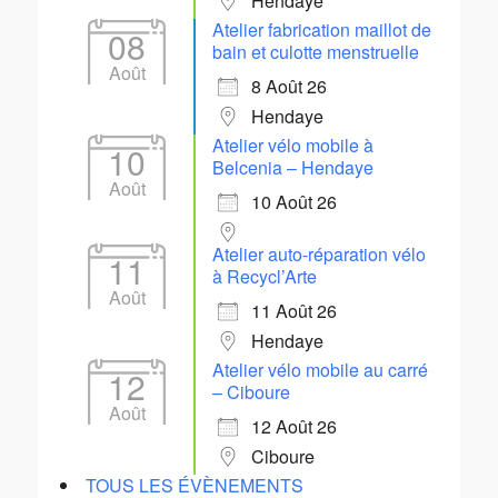
Hendaye
Atelier fabrication maillot de
08
bain et culotte menstruelle
Août
8 Août 26
Hendaye
Atelier vélo mobile à
10
Belcenia – Hendaye
Août
10 Août 26
Atelier auto-réparation vélo
11
à Recycl’Arte
Août
11 Août 26
Hendaye
Atelier vélo mobile au carré
12
– Ciboure
Août
12 Août 26
Ciboure
TOUS LES ÉVÈNEMENTS