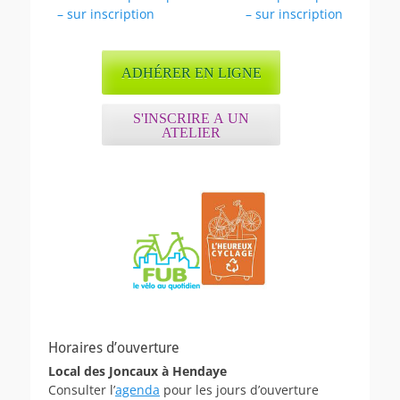
de
précédent :
suivant :
– sur inscription
– sur inscription
l’article
ADHÉRER EN LIGNE
S'INSCRIRE A UN
ATELIER
Horaires d’ouverture
Local des Joncaux à Hendaye
Consulter l’
agenda
pour les jours d’ouverture