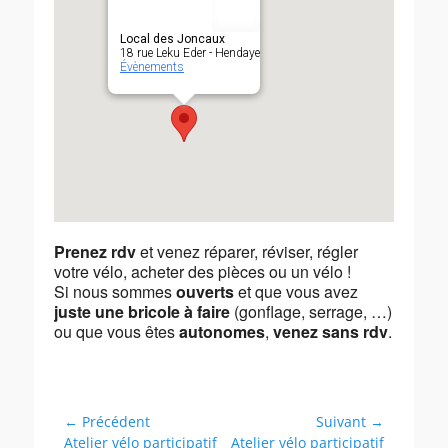
Local des Joncaux
18 rue Leku Eder - Hendaye
Évènements
Prenez rdv
et venez réparer, réviser, régler
votre vélo, acheter des pièces ou un vélo !
Si nous sommes
ouverts
et que vous avez
juste une bricole à faire
(gonflage, serrage, …)
ou que vous êtes
autonomes
,
venez sans rdv
.
Navigation
← Précédent
Suivant →
Article
Article
Atelier vélo participatif
Atelier vélo participatif