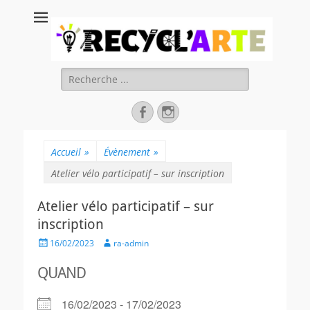
Recycl'Arte, faire
soi-même et
réduire les
Rechercher :
déchets
Facebook
Instagram
Accueil
»
Évènement
»
Atelier vélo participatif – sur inscription
Atelier vélo participatif – sur
inscription
Posted
Author
16/02/2023
ra-admin
on
QUAND
16/02/2023 - 17/02/2023