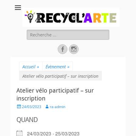
Recycl'Arte, faire
soi-même et
réduire les
Rechercher :
déchets
Facebook
Instagram
Accueil
»
Évènement
»
Atelier vélo participatif – sur inscription
Atelier vélo participatif – sur
inscription
Posted
Author
24/03/2023
ra-admin
on
QUAND
24/03/2023 - 25/03/2023