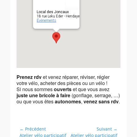
Local des Joncaux
18 rue Leku Eder - Hendaye
Évènements
Prenez rdv
et venez réparer, réviser, régler
votre vélo, acheter des pièces ou un vélo !
Si nous sommes
ouverts
et que vous avez
juste une bricole à faire
(gonflage, serrage, …)
ou que vous êtes
autonomes
,
venez sans rdv
.
Navigation
← Précédent
Suivant →
Article
Article
Atelier vélo participatif
Atelier vélo participatif