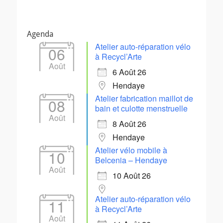
Agenda
Atelier auto-réparation vélo
06
à Recycl’Arte
Août
6 Août 26
Hendaye
Atelier fabrication maillot de
08
bain et culotte menstruelle
Août
8 Août 26
Hendaye
Atelier vélo mobile à
10
Belcenia – Hendaye
Août
10 Août 26
Atelier auto-réparation vélo
11
à Recycl’Arte
Août