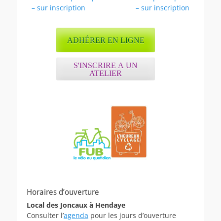
de
précédent :
suivant :
– sur inscription
– sur inscription
l’article
ADHÉRER EN LIGNE
S'INSCRIRE A UN
ATELIER
Horaires d’ouverture
Local des Joncaux à Hendaye
Consulter l’
agenda
pour les jours d’ouverture