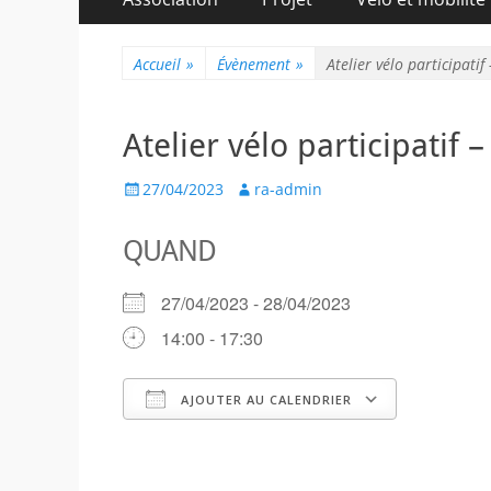
au
principal
contenu
Accueil
»
Évènement
»
Atelier vélo participatif
Atelier vélo participatif –
Posted
Author
27/04/2023
ra-admin
on
QUAND
27/04/2023 - 28/04/2023
14:00 - 17:30
AJOUTER AU CALENDRIER
Télécharger ICS
Calendr