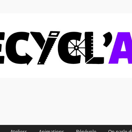
 soi-même et réduire les
Ateliers
Animations
Bénévole
On parle 