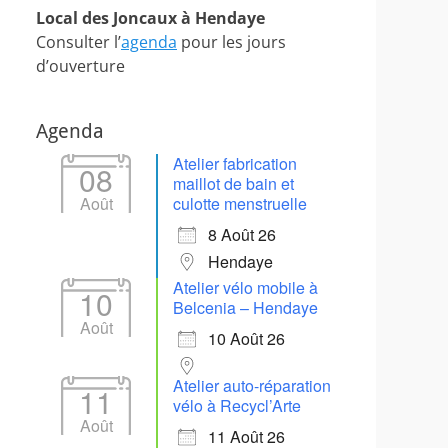
Local des Joncaux à Hendaye
Consulter l’
agenda
pour les jours
d’ouverture
Agenda
Atelier fabrication
08
maillot de bain et
Août
culotte menstruelle
8 Août 26
Hendaye
Atelier vélo mobile à
10
Belcenia – Hendaye
Août
10 Août 26
Atelier auto-réparation
11
vélo à Recycl’Arte
Août
11 Août 26