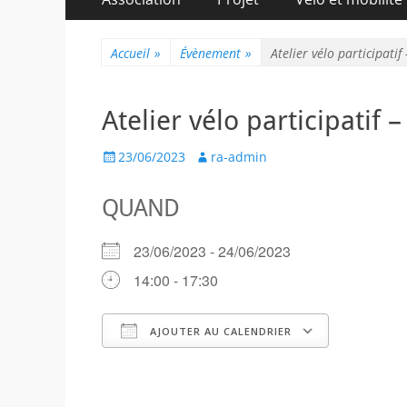
au
principal
contenu
Accueil
»
Évènement
»
Atelier vélo participatif
Atelier vélo participatif –
Posted
Author
23/06/2023
ra-admin
on
QUAND
23/06/2023 - 24/06/2023
14:00 - 17:30
AJOUTER AU CALENDRIER
Télécharger ICS
Calendr