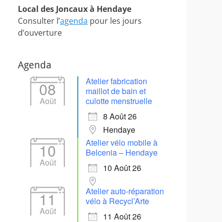
Local des Joncaux à Hendaye
Consulter l’
agenda
pour les jours
d’ouverture
Agenda
Atelier fabrication
08
maillot de bain et
Août
culotte menstruelle
8 Août 26
Hendaye
Atelier vélo mobile à
10
Belcenia – Hendaye
Août
10 Août 26
Atelier auto-réparation
11
vélo à Recycl’Arte
Août
11 Août 26