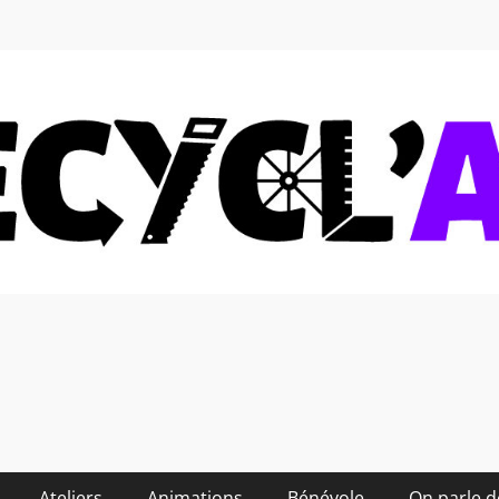
 soi-même et réduire les
Ateliers
Animations
Bénévole
On parle 