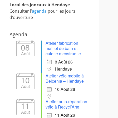
Local des Joncaux à Hendaye
Consulter l’
agenda
pour les jours
d’ouverture
Agenda
Atelier fabrication
08
maillot de bain et
Août
culotte menstruelle
8 Août 26
Hendaye
Atelier vélo mobile à
10
Belcenia – Hendaye
Août
10 Août 26
Atelier auto-réparation
11
vélo à Recycl’Arte
Août
11 Août 26