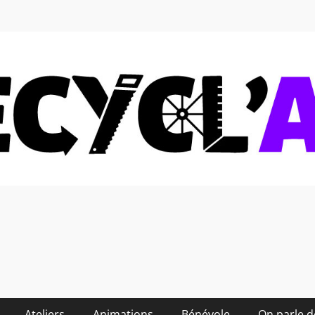
 soi-même et réduire les
Ateliers
Animations
Bénévole
On parle 