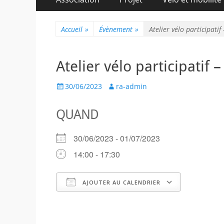
au
principal
contenu
Accueil
»
Évènement
»
Atelier vélo participatif
Atelier vélo participatif –
Posted
Author
30/06/2023
ra-admin
on
QUAND
30/06/2023 - 01/07/2023
14:00 - 17:30
AJOUTER AU CALENDRIER
Télécharger ICS
Calendr