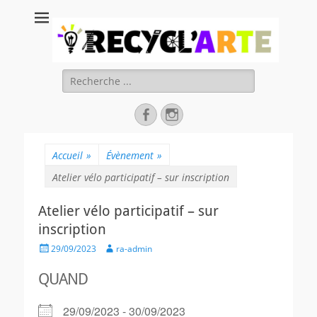
Recycl'Arte, faire
soi-même et
réduire les
Rechercher :
déchets
Facebook
Instagram
Accueil
»
Évènement
»
Atelier vélo participatif – sur inscription
Atelier vélo participatif – sur
inscription
Posted
Author
29/09/2023
ra-admin
on
QUAND
29/09/2023 - 30/09/2023