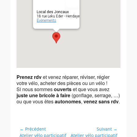
Local des Joncaux
18 rue Leku Eder - Hendaye
Évènements
Prenez rdv
et venez réparer, réviser, régler
votre vélo, acheter des pièces ou un vélo !
Si nous sommes
ouverts
et que vous avez
juste une bricole à faire
(gonflage, serrage, …)
ou que vous êtes
autonomes
,
venez sans rdv
.
Navigation
← Précédent
Suivant →
Article
Article
Atelier vélo participatif
Atelier vélo participatif