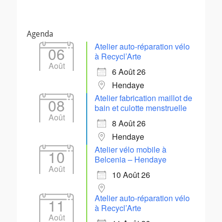
Agenda
Atelier auto-réparation vélo
06
à Recycl’Arte
Août
6 Août 26
Hendaye
Atelier fabrication maillot de
08
bain et culotte menstruelle
Août
8 Août 26
Hendaye
Atelier vélo mobile à
10
Belcenia – Hendaye
Août
10 Août 26
Atelier auto-réparation vélo
11
à Recycl’Arte
Août