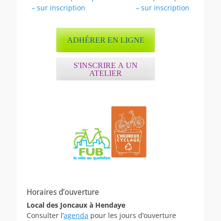
de
précédent :
suivant :
– sur inscription
– sur inscription
l’article
ADHÉRER EN LIGNE
S'INSCRIRE A UN
ATELIER
Horaires d’ouverture
Local des Joncaux à Hendaye
Consulter l’
agenda
pour les jours d’ouverture