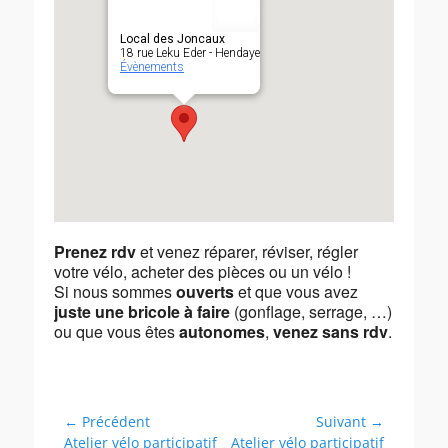
Local des Joncaux
18 rue Leku Eder - Hendaye
Évènements
Prenez rdv
et venez réparer, réviser, régler
votre vélo, acheter des pièces ou un vélo !
Si nous sommes
ouverts
et que vous avez
juste une bricole à faire
(gonflage, serrage, …)
ou que vous êtes
autonomes
,
venez sans rdv
.
Navigation
← Précédent
Suivant →
Article
Article
Atelier vélo participatif
Atelier vélo participatif