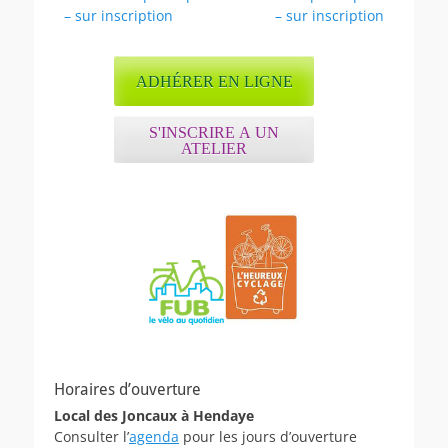
de
précédent :
suivant :
– sur inscription
– sur inscription
l’article
ADHÉRER EN LIGNE
S'INSCRIRE A UN
ATELIER
Horaires d’ouverture
Local des Joncaux à Hendaye
Consulter l’
agenda
pour les jours d’ouverture