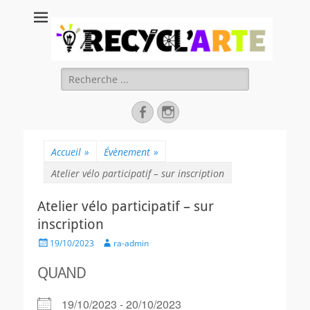
Recycl'Arte, faire
soi-même et
réduire les
Rechercher :
déchets
Facebook
Instagram
Accueil
»
Évènement
»
Atelier vélo participatif – sur inscription
Atelier vélo participatif – sur
inscription
Posted
Author
19/10/2023
ra-admin
on
QUAND
19/10/2023 - 20/10/2023