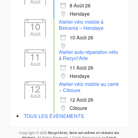
Août
8 Août 26
Hendaye
Atelier vélo mobile à
10
Belcenia – Hendaye
Août
10 Août 26
Atelier auto-réparation vélo
11
à Recycl’Arte
Août
11 Août 26
Hendaye
Atelier vélo mobile au carré
12
– Ciboure
Août
12 Août 26
Ciboure
TOUS LES ÉVÈNEMENTS
Copyright © 2026
Recycl'Arte, faire soi-même et réduire les
déchets
. All Rights Reserved. | Catch Responsive de
Catch