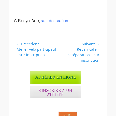
A Recycl’Arte,
sur réservation
Navigation
← Précédent
Suivant →
Article
Article
Atelier vélo participatif
Repair café –
de
précédent :
suivant :
– sur inscription
coréparation – sur
l’article
inscription
ADHÉRER EN LIGNE
S'INSCRIRE A UN
ATELIER