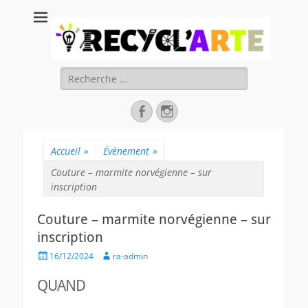
Recycl'Arte, faire
soi-même et
réduire les
Rechercher :
déchets
Facebook
Instagram
Accueil
»
Évènement
»
Couture – marmite norvégienne – sur
inscription
Couture – marmite norvégienne – sur
inscription
Posted
Author
16/12/2024
ra-admin
on
QUAND