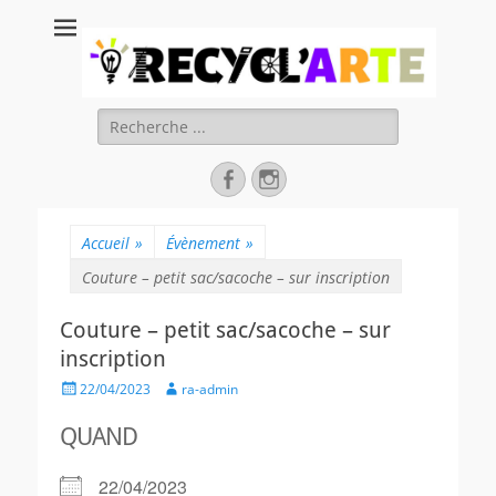
Recycl'Arte, faire
soi-même et
réduire les
Rechercher :
déchets
Facebook
Instagram
Accueil
»
Évènement
»
Couture – petit sac/sacoche – sur inscription
Couture – petit sac/sacoche – sur
inscription
Posted
Author
22/04/2023
ra-admin
on
QUAND
22/04/2023