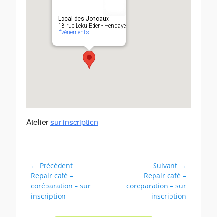
Local des Joncaux
18 rue Leku Eder - Hendaye
Évènements
Atelier
sur inscription
Navigation
← Précédent
Suivant →
Article
Article
Repair café –
Repair café –
de
précédent :
suivant :
coréparation – sur
coréparation – sur
l’article
inscription
inscription