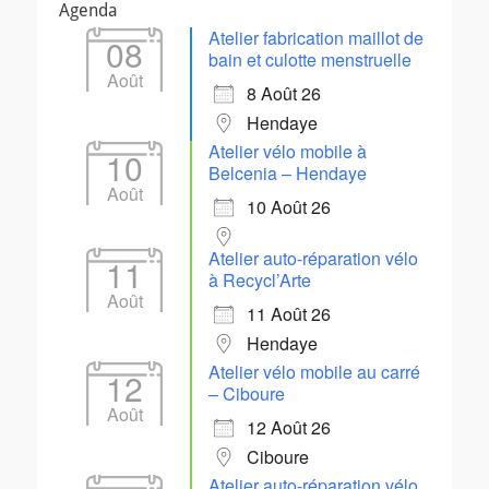
Agenda
Atelier fabrication maillot de
08
bain et culotte menstruelle
Août
8 Août 26
Hendaye
Atelier vélo mobile à
10
Belcenia – Hendaye
Août
10 Août 26
Atelier auto-réparation vélo
11
à Recycl’Arte
Août
11 Août 26
Hendaye
Atelier vélo mobile au carré
12
– Ciboure
Août
12 Août 26
Ciboure
Atelier auto-réparation vélo