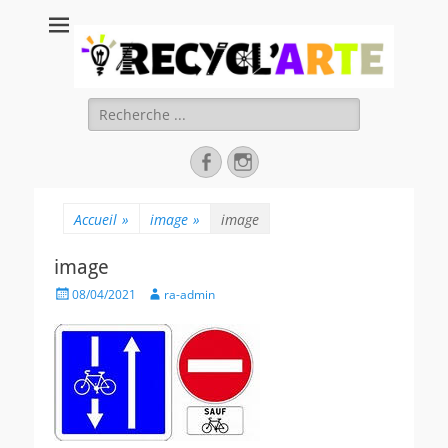
Recycl'Arte, faire
soi-même et
réduire les
Rechercher :
déchets
Facebook
Instagram
Accueil
»
image
»
image
image
Posted
Author
08/04/2021
ra-admin
on