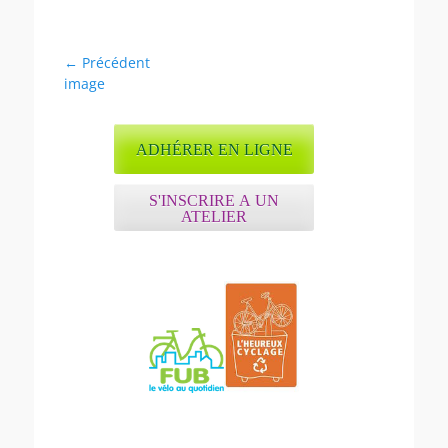
Navigation
← Précédent
Article
image
de
précédent :
l’article
ADHÉRER EN LIGNE
S'INSCRIRE A UN
ATELIER