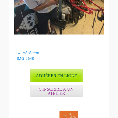
Navigation
← Précédent
Article
IMG_2648
de
précédent :
l’article
ADHÉRER EN LIGNE
S'INSCRIRE A UN
ATELIER