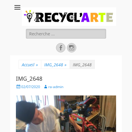
Recycl'Arte, faire
soi-même et
réduire les
Rechercher :
déchets
Facebook
Instagram
Accueil
»
IMG_2648
»
IMG_2648
IMG_2648
Posted
Author
02/07/2020
ra-admin
on