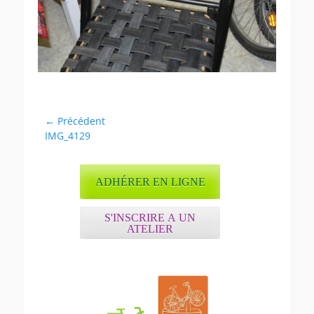
Navigation
← Précédent
Article
IMG_4129
de
précédent :
l’article
ADHÉRER EN LIGNE
S'INSCRIRE A UN
ATELIER