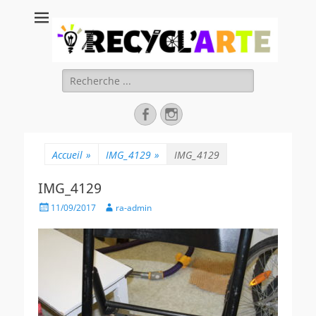
Recycl'Arte, faire
soi-même et
réduire les
Rechercher :
déchets
Facebook
Instagram
Accueil
»
IMG_4129
»
IMG_4129
IMG_4129
Posted
Author
11/09/2017
ra-admin
on