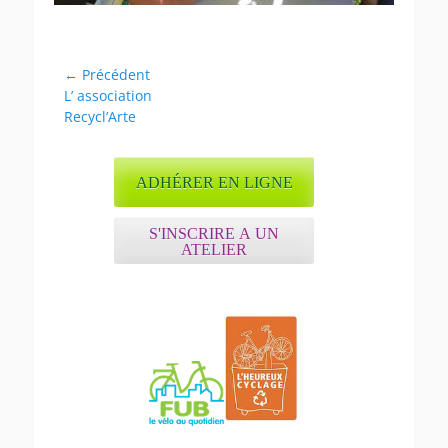
Navigation
← Précédent
Article
L’ association
de
précédent :
Recycl’Arte
l’article
ADHÉRER EN LIGNE
S'INSCRIRE A UN
ATELIER