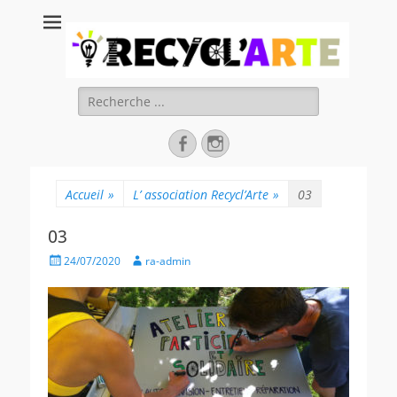
Recycl'Arte, faire
soi-même et
réduire les
Rechercher :
déchets
Facebook
Instagram
Accueil
»
L’ association Recycl’Arte
»
03
03
Posted
Author
24/07/2020
ra-admin
on