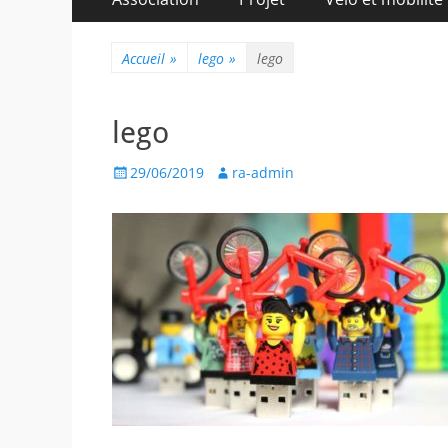
au
principal
contenu
Accueil
»
lego
»
lego
lego
Posted
Author
29/06/2019
ra-admin
on