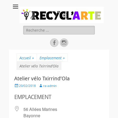
Recycl'Arte, faire
soi-même et
réduire les
Rechercher :
déchets
Facebook
Instagram
Accueil
»
Emplacement
»
Atelier vélo Txirrind’Ola
Atelier vélo Txirrind’Ola
Posted
Author
20/02/2018
ra-admin
on
EMPLACEMENT
56 Allées Marines
Bayonne