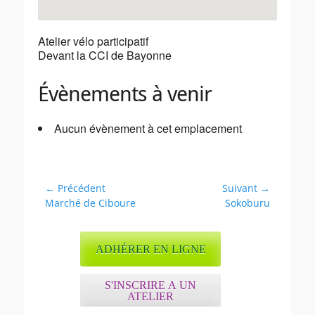
Atelier vélo participatif
Devant la CCI de Bayonne
Évènements à venir
Aucun évènement à cet emplacement
Navigation
← Précédent
Suivant →
Article
Article
Marché de Ciboure
Sokoburu
de
précédent :
suivant :
l’article
ADHÉRER EN LIGNE
S'INSCRIRE A UN
ATELIER